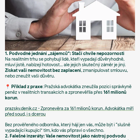
1. Podvodné jednání „zájemců“: Stačí chvíle nepozornosti
Na realitním trhu se pohybují lidé, kteří vypadají důvěryhodně,
mluví jistě, nabízejí hotovost… ale jejich skutečný záměr je jiný.
Získat vaši nemovitost bez zaplacení
, zmanipulovat smlouvu,
nebo zneužít vaši důvěru.
📍
Příklad z praxe
: Pražská advokátka zneužila pozici správkyně
peněz v realitních transakcích a zpronevěřila přes
161 milionů
korun
.
prazsky.denik.cz - Zpronevěra za 161 milionů korun. Advokátka míří
před soud, i s dcerou
Bez prověřeného odborníka, který hájí jen vás, může být i “slušně
vypadající kupující” tím, kdo vás připraví o všechno.
2. Falešné inzeráty: Vaše nemovitost jako nástroj podvodu