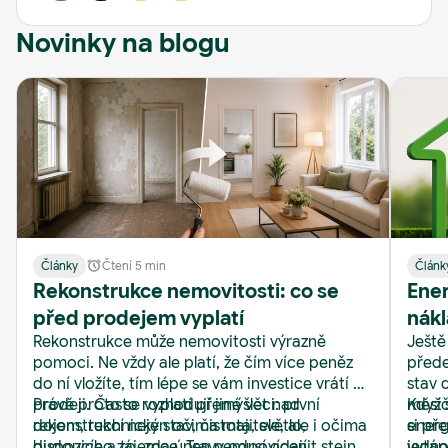
Novinky na blogu
Články
Čtení 5 min
Článk
Rekonstrukce nemovitosti: co se
Ener
před prodejem vyplatí
nákl
Rekonstrukce může nemovitosti výrazně
Ještě
Real
pomoci. Ne vždy ale platí, že čím více peněz
přede
do ní vložíte, tím lépe se vám investice vrátí při
stav 
prodeji. Často rozhodují jiné věci: první
Právě proto se vyplatí přemýšlet nad
měsíč
Když 
dojem, technický stav, čistota, světlo,
rekonstrukcí nejen očima majitele, ale i očima
energ
si př
dispozice a to, zda úpravy odpovídají
budoucího zájemce. Ten nemusí ocenit stejný
jedno
vytápě