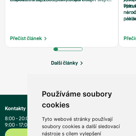
očekávání kupujících.
styl kuchyně, barvu obkladů nebo typ podlahy.
tom, 
význa
Pokud
Zato si rychle všimne vlhkosti, zastaralých
nároč
nemov
rozvodů, špatného světla nebo zanedbaných
nákla
prode
detailů.
zájem
jako 
nemov
na je
Přečíst článek
Přečí
Další články
Používáme soubory
cookies
Kontakty
8:00 - 20:00 (Po - Pá)
Tyto webové stránky používají
9:00 - 17:00 (So, Ne, svátky)
soubory cookies a další sledovací
nástroje s cílem vylepšení
+420 296 399 006