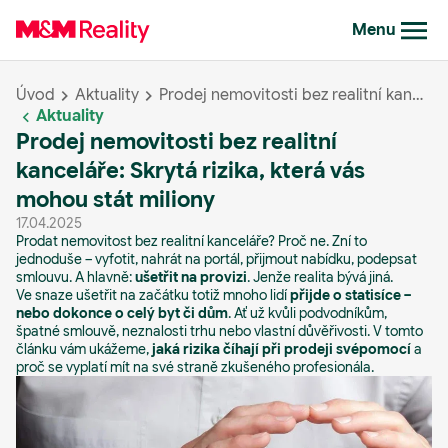
Menu
Úvod
Aktuality
Prodej nemovitosti bez realitní kanceláře: Skrytá rizika, která vás mohou stát miliony
Aktuality
Prodej nemovitosti bez realitní
kanceláře: Skrytá rizika, která vás
mohou stát miliony
17.04.2025
Prodat nemovitost bez realitní kanceláře? Proč ne. Zní to
jednoduše – vyfotit, nahrát na portál, přijmout nabídku, podepsat
smlouvu. A hlavně:
ušetřit na provizi
. Jenže realita bývá jiná.
Ve snaze ušetřit na začátku totiž mnoho lidí
přijde o statisíce –
nebo dokonce o celý byt či dům
. Ať už kvůli podvodníkům,
špatné smlouvě, neznalosti trhu nebo vlastní důvěřivosti. V tomto
článku vám ukážeme,
jaká rizika číhají při prodeji svépomocí
a
proč se vyplatí mít na své straně zkušeného profesionála.