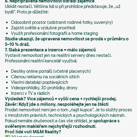
6. Nepřipravená nemovitost odradí zájemce
Uklidit nestačí. Většina lidí si při prohlídce představuje, že „už
bydlí“. Proto je důležité:
Odosobnit prostor (odstranit rodinné fotky, suvenýry)
Zajistit světlé a vzdušné prostředí
Využít profesionální fotografii a home staging
Studie ukazují, že upravená nemovitost se prodá v průměru o
5–10 % dráž.
7. Slabá prezentace a inzerce = málo zájemců
Vystavit nemovitost jen na realitní servery dnes nestačí.
Profesionální realitní kancelář využívá:
Desítky online portálů (včetně placených)
Cílenou reklamu na sociálních sítích
Vlastní databázi poptávajících
Videoprohlídky, 3D prohlídky, drony
Inzerci v TV a rádiích
Výsledek? Více zájemců = vyšší cena + rychlejší prodej.
Závěr: Když jde o miliony, nespoléhejte jen na štěstí
Prodat nemovitost není jen o tom „najít kupce“. Je to složitý proces
s množstvím právních, technických a psychologických nástrah.
Pokud nemáte zkušenosti a čas vše ohlídat, je
spolupráce s
ověřeným makléřem nejchytřejší rozhodnutí
.
Proč lidé volí M&M Reality?