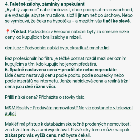
4. Falešné zálohy, záminky a spekulanti
„Rychlý zájemce“ nabízí hotovost, chce podepsat rezervaci hned,
ale vyžaduje, abyste mu zálohu složili jinam než do úschovy. Nebo
se vymlouvá, že čeká na hypotéku – a mezitím vás
tlačí ke slevě
.
📍
Příklad
: Podvodníci v Berouně nabízeli byty za směšně nízké
ceny, od kupujících brali zálohy a mizeli.
denik.cz - Podvodníci nabízí byty, okradli už mnoho lidí
Bez profesionálního filtru je těžké poznat rozdíl mezi seriózním
kupujícím a tím, kdo kupujícího jenom předstírá.
5. Špatně nastavená cena = proděláte nebo neprodáte
Lidé často nastavují cenu podle pocitu, podle sousedky nebo
podle inzerátů na internetu. Jenže nabídková cena a reálná tržní
cena jsou
dvě různé věci
.
Příliš nízká cena? Přicházíte o stovky tisíc.
M&M Reality - Prodáváte nemovitost? Nejvíc dostanete v televizní
aukci
Makléř má přístup k databázím skutečně prodaných nemovitostí,
zná tržní trendy a umí vyjednávat. Právě díky tomu může naopak
získat pro vás vyšší cenu
, než byste čekali.