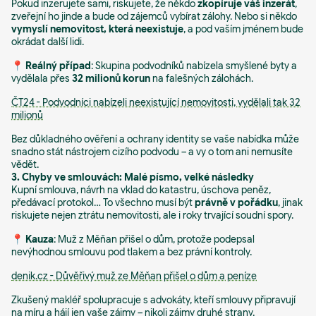
Pokud inzerujete sami, riskujete, že někdo
zkopíruje váš inzerát
,
zveřejní ho jinde a bude od zájemců vybírat zálohy. Nebo si někdo
vymyslí nemovitost, která neexistuje
, a pod vaším jménem bude
okrádat další lidi.
📍
Reálný případ
: Skupina podvodníků nabízela smyšlené byty a
vydělala přes
32 milionů korun
na falešných zálohách.
ČT24 - Podvodníci nabízeli neexistující nemovitosti, vydělali tak 32
milionů
Bez důkladného ověření a ochrany identity se vaše nabídka může
snadno stát nástrojem cizího podvodu – a vy o tom ani nemusíte
vědět.
3. Chyby ve smlouvách: Malé písmo, velké následky
Kupní smlouva, návrh na vklad do katastru, úschova peněz,
předávací protokol… To všechno musí být
právně v pořádku
, jinak
riskujete nejen ztrátu nemovitosti, ale i roky trvající soudní spory.
📍
Kauza
: Muž z Měňan přišel o dům, protože podepsal
nevýhodnou smlouvu pod tlakem a bez právní kontroly.
denik.cz - Důvěřivý muž ze Měňan přišel o dům a peníze
Zkušený makléř spolupracuje s advokáty, kteří smlouvy připravují
na míru a hájí jen vaše zájmy – nikoli zájmy druhé strany.