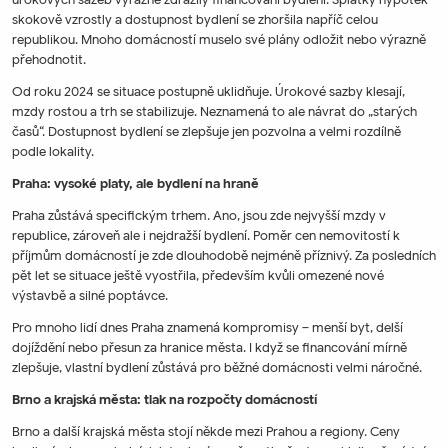
skokově vzrostly a dostupnost bydlení se zhoršila napříč celou
republikou. Mnoho domácností muselo své plány odložit nebo výrazně
přehodnotit.
Od roku 2024 se situace postupně uklidňuje. Úrokové sazby klesají,
mzdy rostou a trh se stabilizuje. Neznamená to ale návrat do „starých
časů“. Dostupnost bydlení se zlepšuje jen pozvolna a velmi rozdílně
podle lokality.
Praha: vysoké platy, ale bydlení na hraně
Praha zůstává specifickým trhem. Ano, jsou zde nejvyšší mzdy v
republice, zároveň ale i nejdražší bydlení. Poměr cen nemovitostí k
příjmům domácností je zde dlouhodobě nejméně příznivý. Za posledních
pět let se situace ještě vyostřila, především kvůli omezené nové
výstavbě a silné poptávce.
Pro mnoho lidí dnes Praha znamená kompromisy – menší byt, delší
dojíždění nebo přesun za hranice města. I když se financování mírně
zlepšuje, vlastní bydlení zůstává pro běžné domácnosti velmi náročné.
Brno a krajská města: tlak na rozpočty domácností
Brno a další krajská města stojí někde mezi Prahou a regiony. Ceny