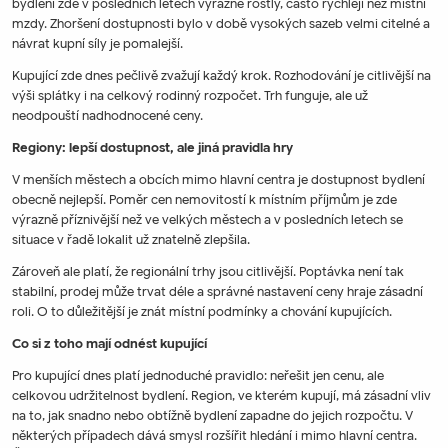
bydlení zde v posledních letech výrazně rostly, často rychleji než místní
mzdy. Zhoršení dostupnosti bylo v době vysokých sazeb velmi citelné a
návrat kupní síly je pomalejší.
Kupující zde dnes pečlivě zvažují každý krok. Rozhodování je citlivější na
výši splátky i na celkový rodinný rozpočet. Trh funguje, ale už
neodpouští nadhodnocené ceny.
Regiony: lepší dostupnost, ale jiná pravidla hry
V menších městech a obcích mimo hlavní centra je dostupnost bydlení
obecně nejlepší. Poměr cen nemovitostí k místním příjmům je zde
výrazně příznivější než ve velkých městech a v posledních letech se
situace v řadě lokalit už znatelně zlepšila.
Zároveň ale platí, že regionální trhy jsou citlivější. Poptávka není tak
stabilní, prodej může trvat déle a správné nastavení ceny hraje zásadní
roli. O to důležitější je znát místní podmínky a chování kupujících.
Co si z toho mají odnést kupující
Pro kupující dnes platí jednoduché pravidlo: neřešit jen cenu, ale
celkovou udržitelnost bydlení. Region, ve kterém kupují, má zásadní vliv
na to, jak snadno nebo obtížně bydlení zapadne do jejich rozpočtu. V
některých případech dává smysl rozšířit hledání i mimo hlavní centra.