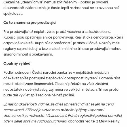
Čekání na „ideální chvíli“ nemusí být řešením – pokud je bydlení
dlouhodobě zvládnutelné, je často lepší rozhodnout se s rozvahou než
spekulovat.
Co to znamená pro prodávající
Pro prodávající už neplatí, že se prodá všechno a za každou cenu.
Kupující jsou opatrnější a více porovnávají. Realistická cenotvorba, která
odpovídá lokalitě i kupní síle domácností, je dnes klíčová. Rozdíly mezi
regiony se prohlubují a bez znalosti místního trhu se prodávající mohou
snadno minout s očekáváním.
Opatrný výhled
Podle hodnocení Česká národní banka lze v nejbližších měsících
očekávat spíše postupné zlepšování dostupnosti bydlení. Pomáhá růst
mezd i stabilizace financování. Zásadní překážkou však zůstává
nedostatek nové výstavby, zejména ve velkých městech. Trh se proto
bude dál vyvíjet spíš regionálně než plošně.
„Z našich zkušeností vidíme, že dnes už nestačí dívat se jen na cenu
nemovitosti. Klíčový je vztah mezi místními příjmy, úsporami
domácností a možnostmi financování. Právě regionální pohled pomáhá
lidem dělat správná rozhodnutí,“
uvádí obchodní ředitel z M&M Reality.