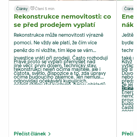
Články
Čtení 5 min
Články
Rekonstrukce nemovitosti: co
Ener
se před prodejem vyplatí
nákl
M&M 
Rekonstrukce může nemovitosti výrazně
Ještě p
pomoci. Ne vždy ale platí, že čím více
bydlen
peněz do ní vložíte, tím lépe se vám
techni
investice vrátí při prodeji. Často rozhodují
také n
Právě proto se vyplatí přemýšlet nad
Když s
jiné věci: první dojem, technický stav,
vytápě
rekonstrukcí nejen očima majitele, ale i
lidí si
čistota, světlo, dispozice a to, zda úpravy
Důvod 
očima budoucího zájemce. Ten nemusí
nebo vy
odpovídají očekávání kupujících.
předst
ocenit stejný styl kuchyně, barvu obkladů
že jej
Pokud 
skuteč
nebo typ podlahy. Zato si rychle všimne
Energe
nemovi
vlhkosti, zastaralých rozvodů, špatného
provoz
budouc
světla nebo zanedbaných detailů.
častěj
energe
atrakti
investi
výdaj.
Přečíst článek
Přečís