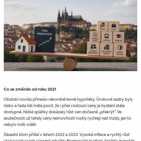
Co se změnilo od roku 2021
Období covidu přineslo rekordně levné hypotéky. Úrokové sazby byly
nízko a řada lidí měla pocit, že i přes rostoucí ceny je bydlení stále
dostupné. Nízké splátky dokázaly růst cen dočasně „překrýt“. Ve
skutečnosti už tehdy ceny nemovitostí rostly rychleji než mzdy, jen to
nebylo tolik vidět.
Zásadní zlom přišel v letech 2022 a 2023. Vysoká inflace a rychlý růst
úrokových sazeb výrazně zdražily financování bydlení. Splátky hypoték