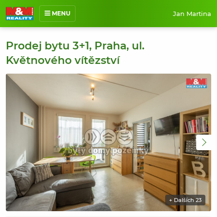
Jan Martina
MENU
O mně
Prodej bytu 3+1, Praha, ul.
Nabídka nemovitostí
Květnového vítězství
Prodané nemovitosti
Reference
Jak pracuji
Kontakt
+ Dalších 23