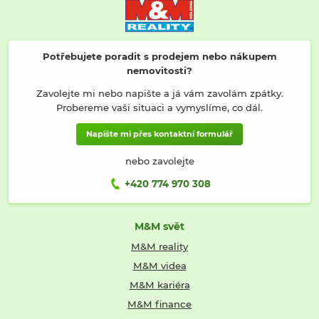
Potřebujete poradit s prodejem nebo nákupem
nemovitosti?
Zavolejte mi nebo napište a já vám zavolám zpátky.
Probereme vaši situaci a vymyslíme, co dál.
Napište mi přes kontaktní formulář
nebo zavolejte
+420 774 970 308
M&M svět
M&M reality
M&M videa
M&M kariéra
M&M finance